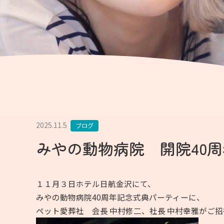
2025.11.5
ブログ
みやの動物病院 開院40
１１月３日ホテル日航金沢にて、
みやの動物病院40周年記念式典パーティーに、
ペット愛葬社 会長 中村修二、社長 中村幸雅がご