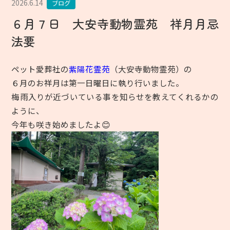
2026.6.14
ブログ
６月７日 大安寺動物霊苑 祥月月忌
法要
ペット愛葬社の
紫陽花霊苑
（大安寺動物霊苑）
の
６月のお祥月は第一日曜日に執り行いました。
梅雨入りが近づいている事を知らせを教えてくれるかの
ように、
今年も咲き始めましたよ😊