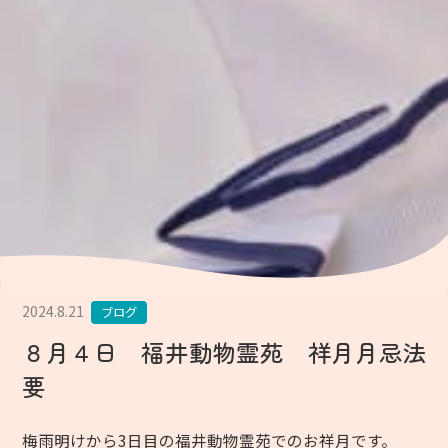
2024.8.21
ブログ
８月４日 福井動物霊苑 祥月月忌法
要
梅雨明けから3日目の福井動物霊苑でのお祥月です。