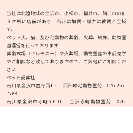
当社は北陸地域の金沢市、小松市、福井市、鯖江市の計
８ケ所に店舗があり 石川は加賀・福井は敦賀と全域
で、
ペット犬、猫、及び他動物の葬儀、火葬、納骨、動物霊
園運営を行っております
葬儀式場（セレモニー）や火葬場、動物霊園の事前見学
やご相談など致しておりますので、ご気軽にご相談くだ
さい
ペット愛葬社
石川県金沢市古府西1-1 西部緑地動物霊苑 076-267-
7788
石川県金沢市寺町5-6-10 金沢寺町動物霊苑 076-
241-1055
石川県小松市長崎町4-118 小松ペット霊園 0761-24-
1059