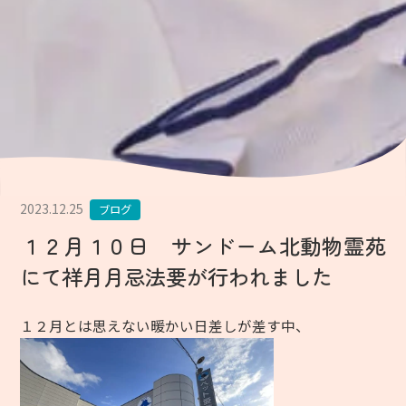
2023.12.25
ブログ
１２月１０日 サンドーム北動物霊苑
にて祥月月忌法要が行われました
１２月とは思えない暖かい日差しが差す中、