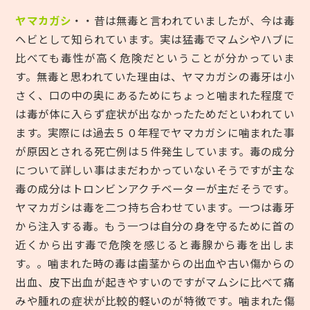
ヤマカガシ
・・昔は無毒と言われていましたが、今は毒
ヘビとして知られています。実は猛毒でマムシやハブに
比べても毒性が高く危険だということが分かっていま
す。無毒と思われていた理由は、ヤマカガシの毒牙は小
さく、口の中の奥にあるためにちょっと噛まれた程度で
は毒が体に入らず症状が出なかったためだといわれてい
ます。実際には過去５０年程でヤマカガシに噛まれた事
が原因とされる死亡例は５件発生しています。毒の成分
について詳しい事はまだわかっていないそうですが主な
毒の成分はトロンビンアクチベーターが主だそうです。
ヤマカガシは毒を二つ持ち合わせています。一つは毒牙
から注入する毒。もう一つは自分の身を守るために首の
近くから出す毒で危険を感じると毒腺から毒を出しま
す。。噛まれた時の毒は歯茎からの出血や古い傷からの
出血、皮下出血が起きやすいのですがマムシに比べて痛
みや腫れの症状が比較的軽いのが特徴です。噛まれた傷