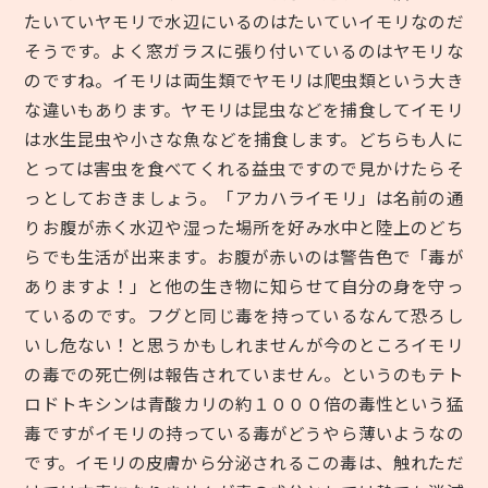
たいていヤモリで水辺にいるのはたいていイモリなのだ
そうです。よく窓ガラスに張り付いているのはヤモリな
のですね。イモリは両生類でヤモリは爬虫類という大き
な違いもあります。ヤモリは昆虫などを捕食してイモリ
は水生昆虫や小さな魚などを捕食します。どちらも人に
とっては害虫を食べてくれる益虫ですので見かけたらそ
っとしておきましょう。「アカハライモリ」は名前の通
りお腹が赤く水辺や湿った場所を好み水中と陸上のどち
らでも生活が出来ます。お腹が赤いのは警告色で「毒が
ありますよ！」と他の生き物に知らせて自分の身を守っ
ているのです。フグと同じ毒を持っているなんて恐ろし
いし危ない！と思うかもしれませんが今のところイモリ
の毒での死亡例は報告されていません。というのもテト
ロドトキシンは青酸カリの約１０００倍の毒性という猛
毒ですがイモリの持っている毒がどうやら薄いようなの
です。イモリの皮膚から分泌されるこの毒は、触れただ