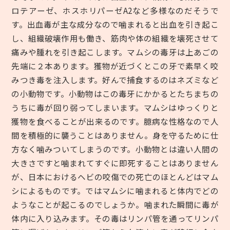
ロテアーゼ、ホスホリパーゼA2など多様なのだそうで
す。出血毒が主な成分なので噛まれると出血を引き起こ
し、組織破壊作用も働き、筋肉や体の組織を壊死させて
痛みや腫れを引き起こします。マムシの毒牙は上あごの
先端に２本あります。獲物が近づくとこの牙で素早く咬
みつき毒を注入します。好んで捕食するのはネズミなど
の小動物です。小動物はこの毒牙にかかるとたちまちの
うちに毒が回り弱ってしまいます。マムシはゆっくりと
獲物を食べることが出来るのです。臆病な性格なので人
間を積極的に襲うことはありません。身を守るために仕
方なく噛みついてしまうのです。小動物とは違い人間の
大きさですと噛まれてすぐに即死することはありません
が、日本におけるヘビの咬傷での死亡のほとんどはマム
シによるものです。ではマムシに噛まれると体内でどの
ようなことが起こるのでしょうか。噛まれた瞬間に毒が
体内に入り込みます。その毒はリンパ管を通ってリンパ