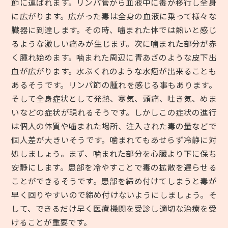
節に運ばれます。リンパ管から血液中に毒が移行し全身
に広がります。広がった毒は全身の血液に乗って様々な
臓器に到達します。その時、噛まれた体では熱いと感じ
るような激しい痛みが生じます。次に噛まれた部分が赤
く腫れ始めます。噛まれた周辺に青あざのような皮下出
血が広がります。水ぶくれのような水疱が出来ることも
あるそうです。リンパ節の腫れを感じる事もあります。
そして全身症状として発熱、寒気、頭痛、吐き気、めま
いなどの症状が現れるそうです。しかしこの症状の進行
は個人の体質や噛まれた場所、注入された毒の量などで
個人差が大きいそうです。噛まれてもあせらず冷静に対
処しましょう。まず、噛まれた部分を心臓より下に保ち
安静にします。患部を冷やすことで毒の拡散を遅らせる
ことができるそうです。患部を締め付けてしまうと毒が
早く回りやすいので締め付けないようにしましょう。そ
して、できるだけ早く医療機関を受診し適切な治療を受
けることが重要です。