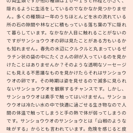
の両生類ですが他の種類は１０～１５ｃｍ程と小さく、
隠れるように生活をしているのでなかなか見つかりませ
ん。多くの種類は一年のうちほとんどを水の流れている
所の石の隙間や林などに積もっている落ち葉の下に隠れ
て暮らしています。なかなか人目に触れることがないの
ですがサンショウウオの卵は見たことがある方もいるか
も知れません。春先の水辺にクルクルと丸まっているゼ
ラチン状の袋の中にたくさんの卵が入っているのを見か
けたことはありませんか？そのような透明なソーセージ
にも見える不思議なものを見かけたらそれはサンショウ
ウオの卵です。その時期は姿を見せるので滅多に見られ
ないサンショウウオを観察するチャンスです。しかし、
サンショウウオは素手で触ってはいけません。サンショ
ウウオは冷たい水の中で快適に過ごせる生き物なので人
間の体温で触ってしまうと手の熱で体が弱ってしまうの
です。サンショウウオのサンショウとは「山椒のような
味がする」からとも言われています。危険を感じると皮