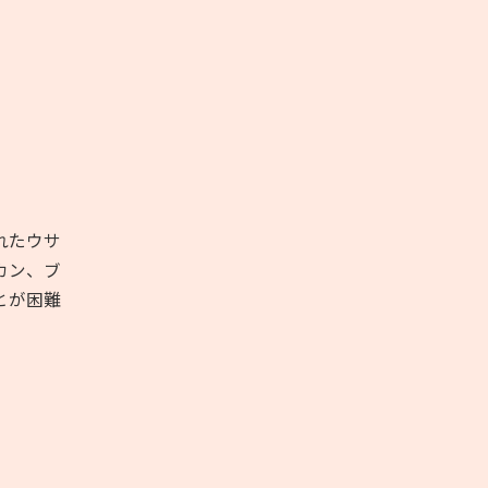
れたウサ
カン、ブ
とが困難