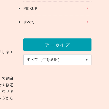
PICKUP
すべて
アーカイブ
らします
）で飼育
士や修道
ナウサギ
ンダから