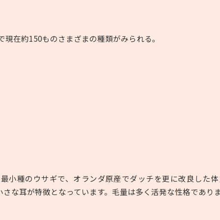
で現在約
150
ものさまざまの種類がみられる｡
界最小種のウサギで、オランダ原産でダッチを更に改良した体
小さな耳が特徴となっています。毛量は多く活発な性格であり