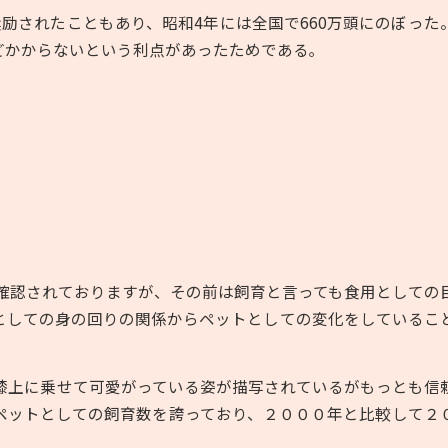
奨励されたこともあり、昭和
4
年には全国で
660
万頭にのぼった
どかからないという利点があったためである｡
確認されておりますが、その前は飼育と言っても食用としての
としての身の回りの関係からペットとしての変化をしているこ
膝上に乗せて可愛がっている姿が描写されているがもっとも信
ペットとしての飼育数を誇っており、２０００年と比較して２