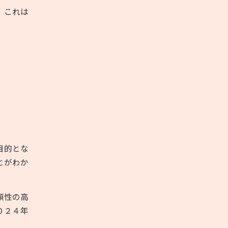
。これは
目的とな
とがわか
頼性の高
０２４年