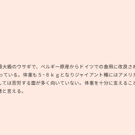
最大級のウサギで、ベルギー原産からドイツでの食用に改良さ
っている。体重も５
~
８ｋｇとなりジャイアント種にはアメリ
しては苦労する面が多く向いていない。体重を十分に支えるこ
徴と言える。