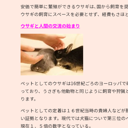
安価で簡単に繁殖ができるウサギは､国から飼育を
ウサギの飼育にスペースを必要とせず、経費もさほ
ウサギと人間の交流の始まり
ペットとしてのウサギは
16
世紀ごろのヨーロッパで
っており、うさぎも他動物と同じように飼育や狩猟
ります。
ペットとしての定着は１６世紀当時の貴婦人などが
い証拠となります。現代では犬猫についで第三位の
現在１．５倍の数字となっている。