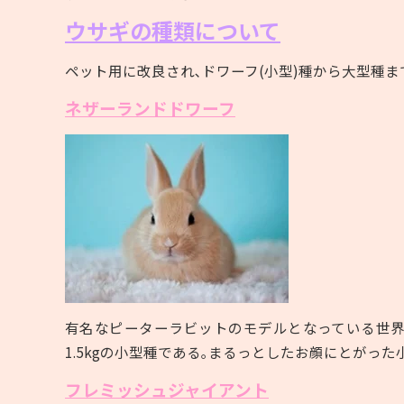
ウサギの種類について
ペット用に改良され､ドワーフ
(
小型
)
種から大型種ま
ネザーランドドワーフ
有名なピーターラビットのモデルとなっている世
1.5kg
の小型種である｡まるっとしたお顔にとがった
フレミッシュジャイアント