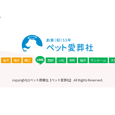
ら
西部
小松
寺町
福井
サンドーム
大
金沢
福井
鯖江
copyright(c)ペット葬儀社【ペット愛葬社】.All Rights Reserved.