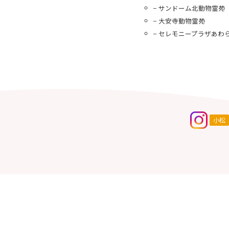
サンドーム北動物霊苑
大安寺動物霊苑
セレモニープラザあわ
小松