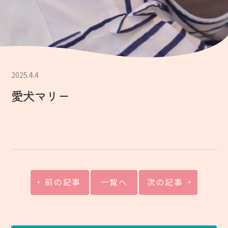
2025.4.4
愛犬マリー
前の記事
一覧へ
次の記事