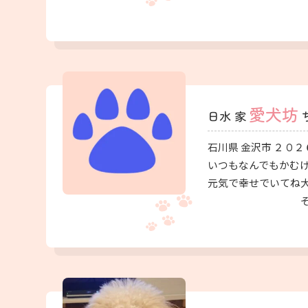
愛犬坊
日水 家
石川県 金沢市 ２０２
いつもなんでもかむ
元気で幸せでいてね
そうとせ