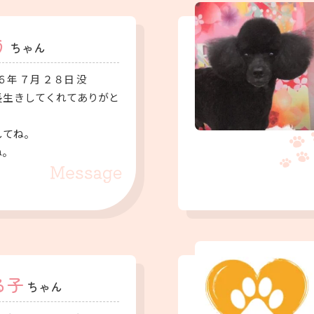
う
ちゃん
６年 ７月 ２８日 没
長生きしてくれてありがと
してね。
ね。
る子
ちゃん