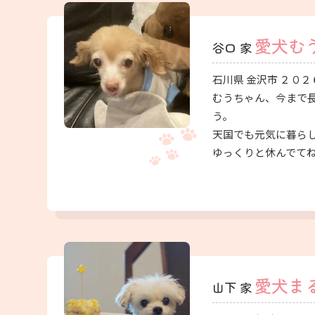
愛犬む
谷口 家
石川県 金沢市 ２０２
むうちゃん、今まで
う。
天国でも元気に暮ら
ゆっくりと休んでて
愛犬ま
山下 家