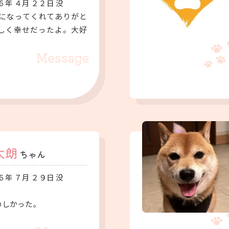
６年 ４月 ２２日 没
になってくれてありがと
しく幸せだったよ。大好
太朗
ちゃん
６年 ７月 ２９日 没
。
のしかった。