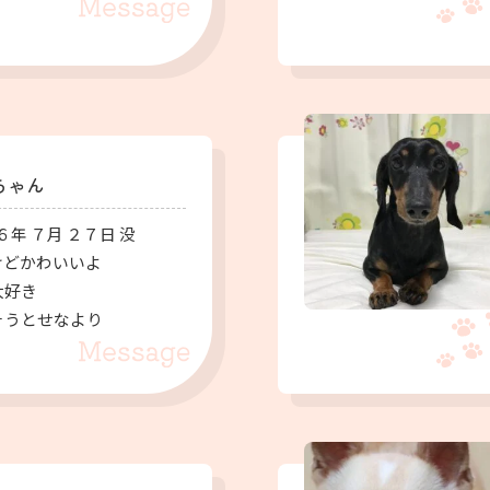
ちゃん
６年 ７月 ２７日 没
けどかわいいよ
大好き
なより