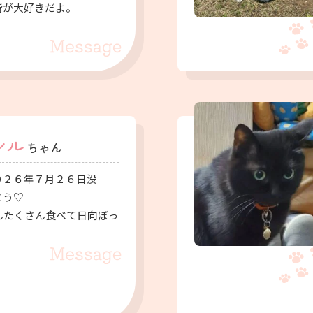
皆が大好きだよ。
。
シル
ちゃん
０２６年７月２６日没
とう♡
んたくさん食べて日向ぼっ
。