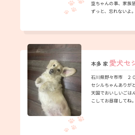
空ちゃんの事、家族
ずっと、忘れないよ
愛犬セ
本多 家
石川県野々市市 ２
セシルちゃんありが
天国でおいしいごは
こしてお昼寝してね