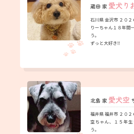
愛犬り
蔵田 家
石川県 金沢市 ２０２
りーちゃん１８年間
う。
ずっと大好き‼
愛犬空
北島 家
福井県 福井市 ２０２
空ちゃん、１５年生
う。