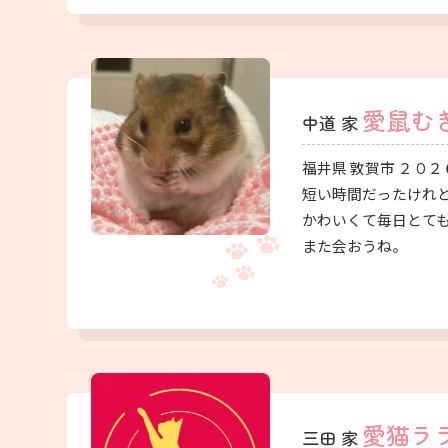
愛鼠む
中道 家
福井県 敦賀市 ２０２
短い時間だったけれ
かわいくて毎日とて
また会おうね。
愛猫ラ
三田 家