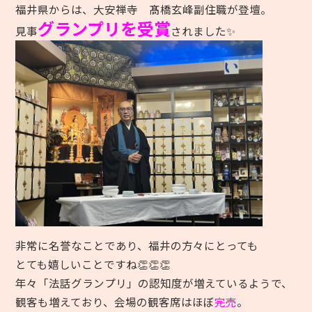
福井県からは、大安禅寺 髙橋玄峰副住職が登壇。
グランプリを受賞
見事
されました✨
非常に名誉なこ
とであり、福井の方々にとっても
とても嬉しいことですね👏👏👏
年々「法話グランプリ」の認知度が増えているようで、
観客も増えており、会場の観客席はほぼ
完売
。