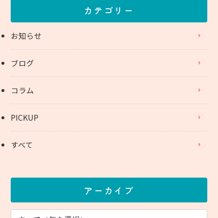
カテゴリー
お知らせ
ブログ
コラム
PICKUP
すべて
アーカイブ