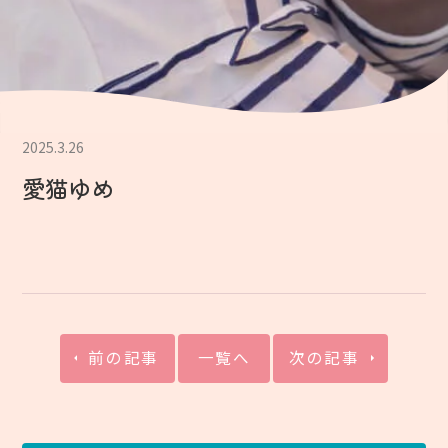
2025.3.26
愛猫ゆめ
前の記事
一覧へ
次の記事