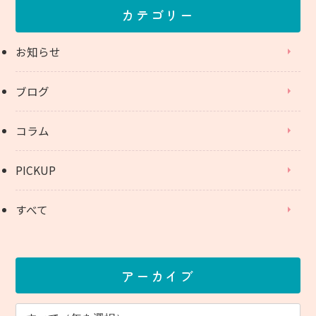
カテゴリー
お知らせ
ブログ
コラム
PICKUP
すべて
アーカイブ